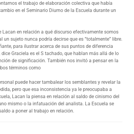
contarnos el trabajo de elaboración colectiva que había
ercambio en el Seminario Diurno de la Escuela durante un
de Lacan en relación a qué discurso efectivamente somos
al un sujeto nunca podría decirse que es “totalmente” libre.
ante, para ilustrar acerca de sus puntos de diferencia
 dice Graciela es el S tachado, que hablan más allá de lo
ción de significación. También nos invitó a pensar en la
ambos términos como
ersonal puede hacer tambalear los semblantes y revelar la
edida, pero que esa inconsistencia ya le preocupaba a
uela, Lacan la piensa en relación al saldo de cinismo del
 uno mismo o la infatuación del analista. La Escuela se
aldo a poner al trabajo en relación.