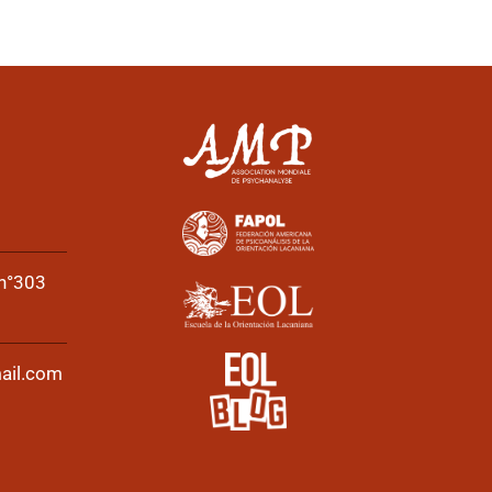
 n°303
ail.com