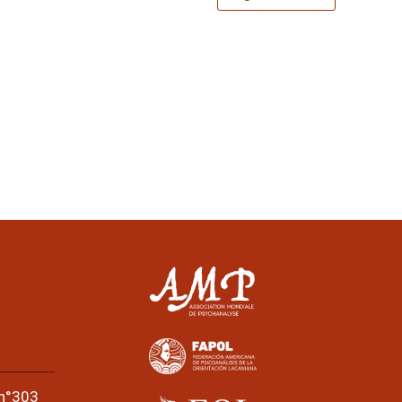
 n°303