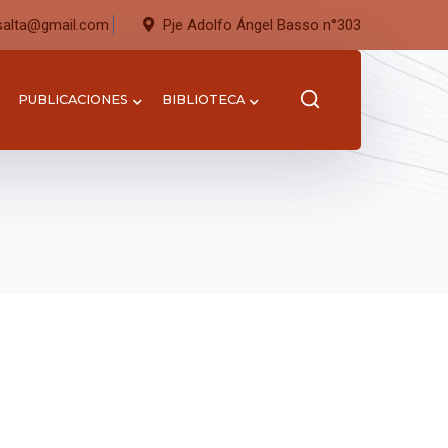
salta@gmail.com
Pje Adolfo Ángel Basso n°303
PUBLICACIONES
BIBLIOTECA